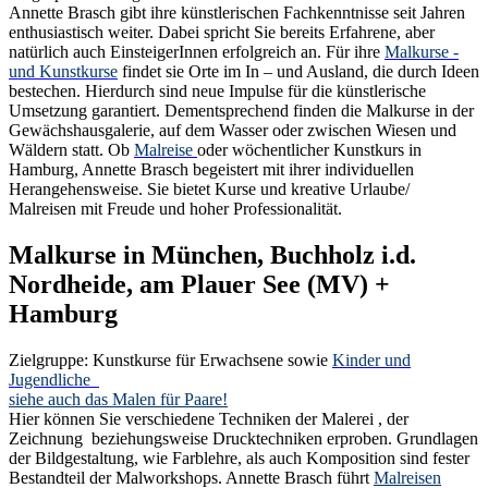
Annette Brasch gibt ihre künstlerischen Fachkenntnisse seit Jahren
enthusiastisch weiter. Dabei spricht Sie bereits Erfahrene, aber
natürlich auch EinsteigerInnen erfolgreich an. Für ihre
Malkurse -
und Kunstkurse
findet sie Orte im In – und Ausland, die durch Ideen
bestechen. Hierdurch sind neue Impulse für die künstlerische
Umsetzung garantiert. Dementsprechend finden die Malkurse in der
Gewächshausgalerie, auf dem Wasser oder zwischen Wiesen und
Wäldern statt. Ob
Malreise
oder wöchentlicher Kunstkurs in
Hamburg, Annette Brasch begeistert mit ihrer individuellen
Herangehensweise. Sie bietet Kurse und kreative Urlaube/
Malreisen mit Freude und hoher Professionalität.
Malkurse in München, Buchholz i.d.
Nordheide, am Plauer See (MV) +
Hamburg
Zielgruppe: Kunstkurse für Erwachsene sowie
Kinder und
Jugendliche
siehe auch das Malen für Paare!
Hier können Sie verschiedene Techniken der Malerei , der
Zeichnung beziehungsweise Drucktechniken erproben. Grundlagen
der Bildgestaltung, wie Farblehre, als auch Komposition sind fester
Bestandteil der Malworkshops. Annette Brasch führt
Malreisen