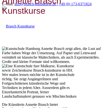
Annette Brasch
E-Mail:
info@brasch-kunstkurse.de |
+49 (0) 173-6371824
Kunstkurse
Die Künstlerin Annette Brasch bietet