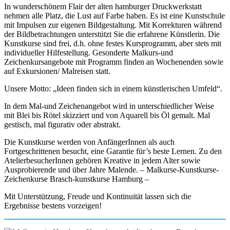
In wunderschönem Flair der alten hamburger Druckwerkstatt
nehmen alle Platz, die Lust auf Farbe haben. Es ist eine Kunstschule
mit Impulsen zur eigenen Bildgestaltung. Mit Korrekturen während
der Bildbetrachtungen unterstützt Sie die erfahrene Künstlerin. Die
Kunstkurse sind frei, d.h. ohne festes Kursprogramm, aber stets mit
individueller Hilfestellung. Gesonderte Malkurs-und
Zeichenkursangebote mit Programm finden an Wochenenden sowie
auf Exkursionen/ Malreisen statt.
Unsere Motto: „Ideen finden sich in einem künstlerischen Umfeld“.
In dem Mal-und Zeichenangebot wird in unterschiedlicher Weise
mit Blei bis Rötel skizziert und von Aquarell bis Öl gemalt. Mal
gestisch, mal figurativ oder abstrakt.
Die Kunstkurse werden von AnfängerInnen als auch
Fortgeschrittenen besucht, eine Garantie für’s beste Lernen. Zu den
AtelierbesucherInnen gehören Kreative in jedem Alter sowie
Ausprobierende und über Jahre Malende. – Malkurse-Kunstkurse-
Zeichenkurse Brasch-kunstkurse Hamburg –
Mit Unterstützung, Freude und Kontinuität lassen sich die
Ergebnisse bestens vorzeigen!