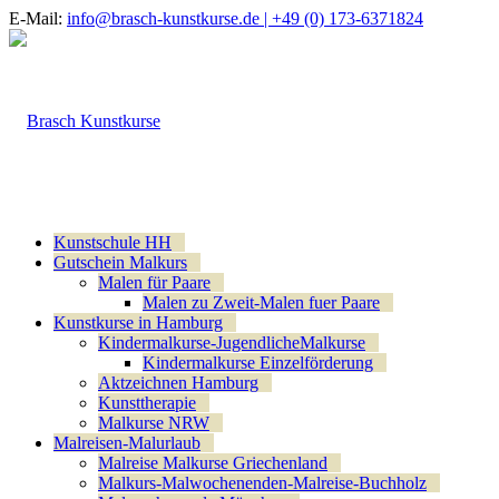
E-Mail:
info@brasch-kunstkurse.de |
+49 (0) 173-6371824
Kunstschule HH
Gutschein Malkurs
Malen für Paare
Malen zu Zweit-Malen fuer Paare
Kunstkurse in Hamburg
Kindermalkurse-JugendlicheMalkurse
Kindermalkurse Einzelförderung
Aktzeichnen Hamburg
Kunsttherapie
Malkurse NRW
Malreisen-Malurlaub
Malreise Malkurse Griechenland
Malkurs-Malwochenenden-Malreise-Buchholz